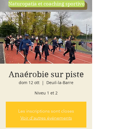
Naturopatia et coaching sportivo
negozio
cours d'essai
Anaérobie sur piste
dom 12 ott
  |  
Deuil-la-Barre
Niveu 1 et 2
Les inscriptions sont closes
Voir d'autres événements