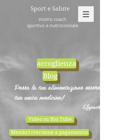
Sport e Salute
Vostro coach
sportivo e nutrizionnale
accoglienza
Blog
Possa la tua alimentazione essere la
tua unica medicina!
(Ippocrate)
Video su You Tube
Membri (versione a pagamento)