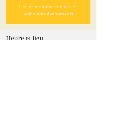
Les inscriptions sont closes
Voir autres événements
Heure et lieu
10 lug 2022, 16:30 – 18:00
Écouen, 14 Chem. des Pâtissiers, 95440
Écouen, France
À propos de l'événement
Vous pouvez être sur place ou en visio
Partager cet événement