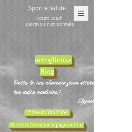
Sport e Salute
Vostro coach
sportivo e nutrizionnale
accoglienza
Blog
Possa la tua alimentazione essere la
tua unica medicina!
(Ippocrate)
Video su You Tube
Membri (versione a pagamento)