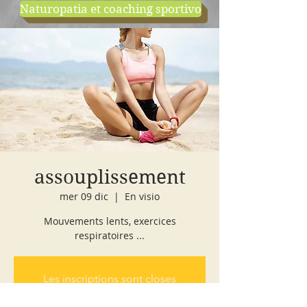
Naturopatia et coaching sportivo
negozio
cours d'essai
assouplissement
mer 09 dic
  |  
En visio
Mouvements lents, exercices
respiratoires ...
Les inscriptions sont closes
Voir autres événements