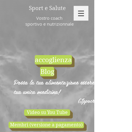
Sport e Salute
Vostro coach
sportivo e nutrizionnale
accoglienza
Blog
Possa la tua alimentazione essere la
tua unica medicina!
(Ippocrate)
Video su You Tube
Membri (versione a pagamento)