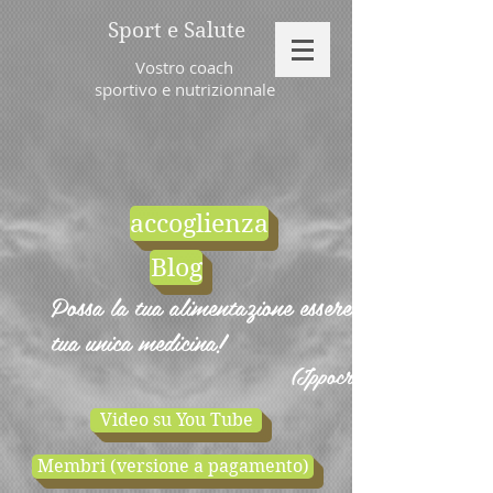
Sport e Salute
Vostro coach
sportivo e nutrizionnale
accoglienza
Blog
Possa la tua alimentazione essere la
tua unica medicina!
(Ippocrate)
Video su You Tube
Membri (versione a pagamento)