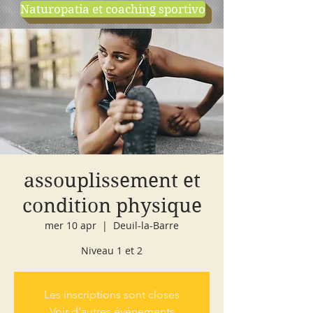
Naturopatia et coaching sportivo
negozio
cours d'essai
assouplissement et
condition physique
mer 10 apr
  |  
Deuil-la-Barre
Niveau 1 et 2
Les inscriptions sont closes
Voir d'autres événements