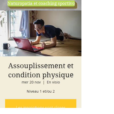
Naturopatia et coaching sportivo
negozio
cours d'essai
Assouplissement et
condition physique
mer 20 nov
  |  
En visio
Niveau 1 et/ou 2
Les inscriptions sont closes
Voir d'autres événements