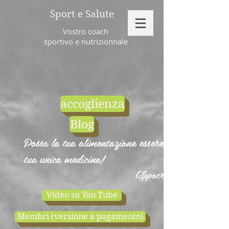
Sport e Salute
Vostro coach
sportivo e nutrizionnale
accoglienza
Blog
Possa la tua alimentazione essere la
tua unica medicina!
(Ippocrate)
Video su You Tube
Membri (versione a pagamento)