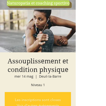
Naturopatia et coaching sportivo
negozio
cours d'essai
Assouplissement et
condition physique
mer 14 mag
  |  
Deuil-la-Barre
Niveau 1
Les inscriptions sont closes
Voir d'autres événements