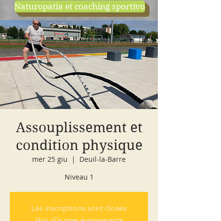
Naturopatia et coaching sportivo
negozio
cours d'essai
Assouplissement et
condition physique
mer 25 giu
  |  
Deuil-la-Barre
Niveau 1
Les inscriptions sont closes
Voir d'autres événements