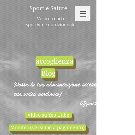
Sport e Salute
Vostro coach
sportivo e nutrizionnale
accoglienza
Blog
Possa la tua alimentazione essere la
tua unica medicina!
(Ippocrate)
Video su You Tube
Membri (versione a pagamento)