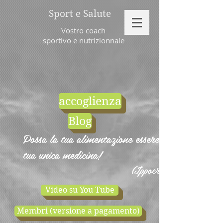
Sport e Salute
Vostro coach
sportivo e nutrizionnale
accoglienza
Blog
Possa la tua alimentazione essere la
tua unica medicina!
(Ippocrate)
Video su You Tube
Membri (versione a pagamento)