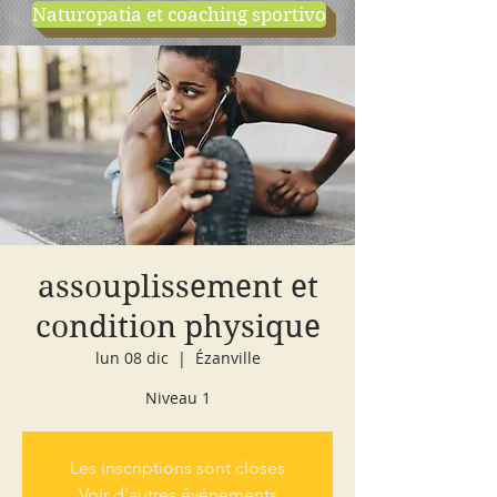
Naturopatia et coaching sportivo
negozio
cours d'essai
assouplissement et
condition physique
lun 08 dic
  |  
Ézanville
Niveau 1
Les inscriptions sont closes
Voir d'autres événements