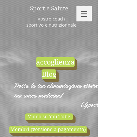
Sport e Salute
Vostro coach
sportivo e nutrizionnale
accoglienza
Blog
Possa la tua alimentazione essere la
tua unica medicina!
(Ippocrate)
Video su You Tube
Membri (versione a pagamento)