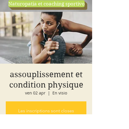
Naturopatia et coaching sportivo
negozio
cours d'essai
assouplissement et
condition physique
ven 02 apr
  |  
En visio
Les inscriptions sont closes
Voir autres événements