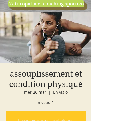
Naturopatia et coaching sportivo
negozio
cours d'essai
assouplissement et
condition physique
mer 26 mar
  |  
En visio
niveau 1
Les inscriptions sont closes
Voir d'autres événements