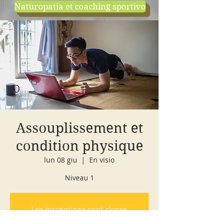
Naturopatia et coaching sportivo
negozio
cours d'essai
Assouplissement et
condition physique
lun 08 giu
  |  
En visio
Niveau 1
Les inscriptions sont closes
Voir d'autres événements