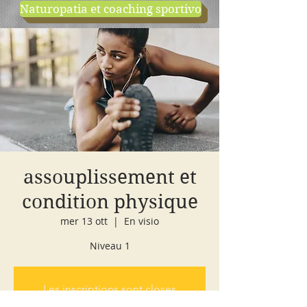
Naturopatia et coaching sportivo
negozio
cours d'essai
assouplissement et
condition physique
mer 13 ott
  |  
En visio
Niveau 1
Les inscriptions sont closes
Voir autres événements