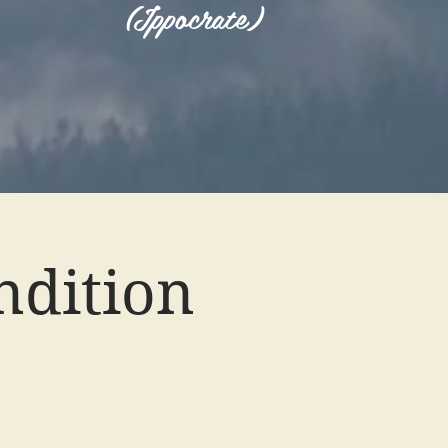
(Ippocrate)
ndition