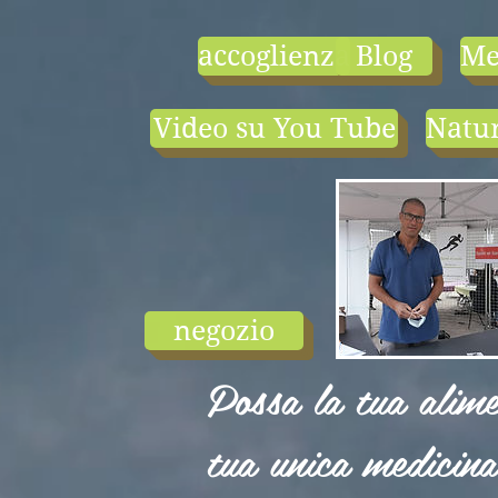
accoglienza
Blog
Me
Video su You Tube
Natur
- le tarif compr
1) une visio-
conférence pa
mois en salle ou
ligne.
2) 1 cours en
groupe de condi
physique en li
negozio
ou en salle pa
semaine (sauf jui
Possa la tua alime
et ...
tua unica medicina