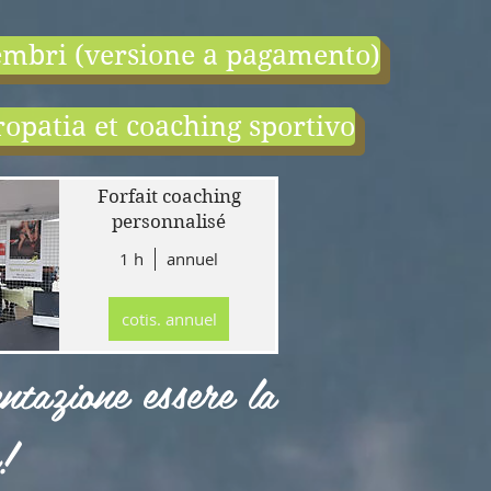
mbri (versione a pagamento)
opatia et coaching sportivo
end:
r
Forfait coaching
 en
personnalisé
1 h
annuel
tion
gne
cotis. annuel
r
llet
ntazione essere la
!