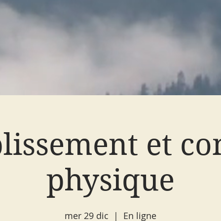
lissement et co
physique
mer 29 dic
  |  
En ligne