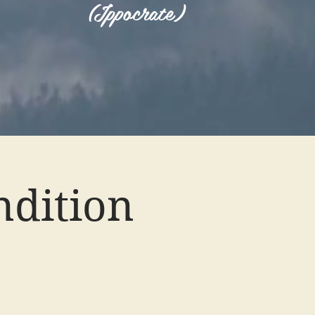
(Ippocrate)
ndition