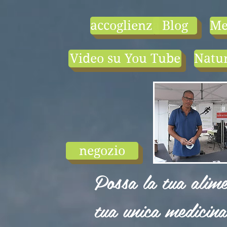
accoglienza
Blog
Me
Video su You Tube
Natur
- le tarif compr
1) une visio-
conférence pa
mois en salle ou
ligne.
2) 1 cours en
groupe de condi
physique en li
negozio
ou en salle pa
semaine (sauf jui
Possa la tua alime
et ...
tua unica medicina