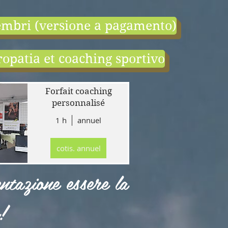
mbri (versione a pagamento)
opatia et coaching sportivo
end:
r
Forfait coaching
 en
personnalisé
1 h
annuel
tion
gne
cotis. annuel
r
llet
ntazione essere la
!