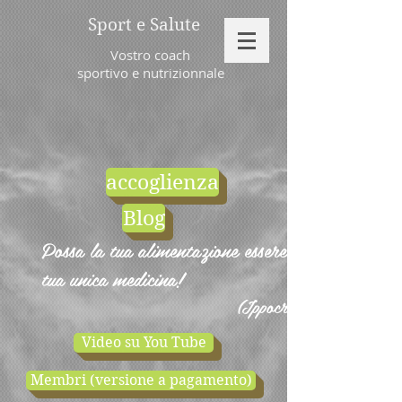
Sport e Salute
Vostro coach
sportivo e nutrizionnale
accoglienza
Blog
Possa la tua alimentazione essere la
tua unica medicina!
(Ippocrate)
Video su You Tube
Membri (versione a pagamento)