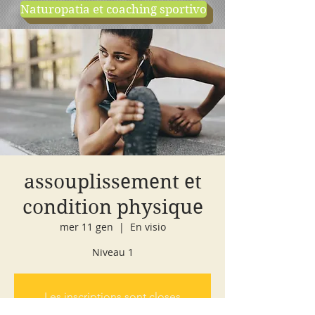
Naturopatia et coaching sportivo
negozio
cours d'essai
assouplissement et
condition physique
mer 11 gen
  |  
En visio
Niveau 1
Les inscriptions sont closes
Voir autres événements