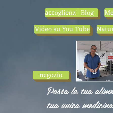
accoglienza
Blog
Me
Video su You Tube
Natur
- le tarif compr
1) une visio-
conférence pa
mois en salle ou
ligne.
2) 1 cours en
groupe de condi
physique en li
negozio
ou en salle pa
semaine (sauf jui
Possa la tua alime
et ...
tua unica medicina