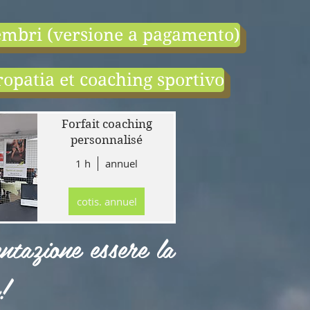
mbri (versione a pagamento)
opatia et coaching sportivo
end:
r
Forfait coaching
 en
personnalisé
1 h
annuel
tion
gne
cotis. annuel
r
llet
ntazione essere la
!