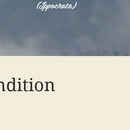
(Ippocrate)
ndition