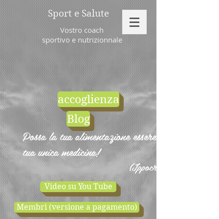
Sport e Salute
Vostro coach
sportivo e nutrizionnale
accoglienza
Blog
Possa la tua alimentazione essere la
tua unica medicina!
(Ippocrate)
Video su You Tube
Membri (versione a pagamento)