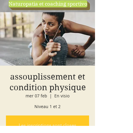
Naturopatia et coaching sportivo
negozio
cours d'essai
assouplissement et
condition physique
mer 07 feb
  |  
En visio
Niveau 1 et 2
Les inscriptions sont closes
Voir d'autres événements