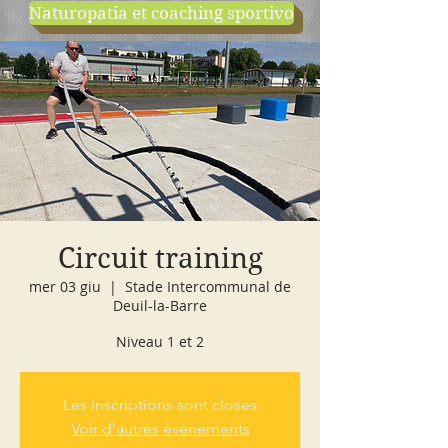
Naturopatia et coaching sportivo
negozio
cours d'essai
Circuit training
mer 03 giu
  |  
Stade Intercommunal de
Deuil-la-Barre
Niveau 1 et 2
Les inscriptions sont closes
Voir d'autres événements