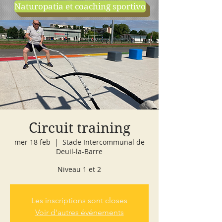
Naturopatia et coaching sportivo
negozio
cours d'essai
Circuit training
mer 18 feb
  |  
Stade Intercommunal de
Deuil-la-Barre
Niveau 1 et 2
Les inscriptions sont closes
Voir d'autres événements