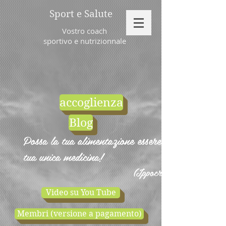
Sport e Salute
Vostro coach
sportivo e nutrizionnale
accoglienza
Blog
Possa la tua alimentazione essere la
tua unica medicina!
(Ippocrate)
Video su You Tube
Membri (versione a pagamento)