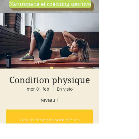
Naturopatia et coaching sportivo
negozio
cours d'essai
Condition physique
mer 01 feb
  |  
En visio
Niveau 1
Les inscriptions sont closes
Voir autres événements