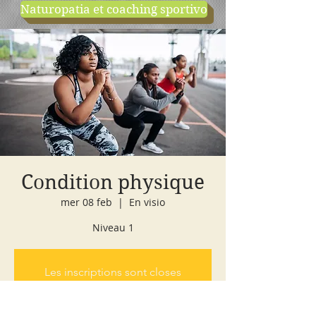
Naturopatia et coaching sportivo
negozio
cours d'essai
Condition physique
mer 08 feb
  |  
En visio
Niveau 1
Les inscriptions sont closes
Voir autres événements