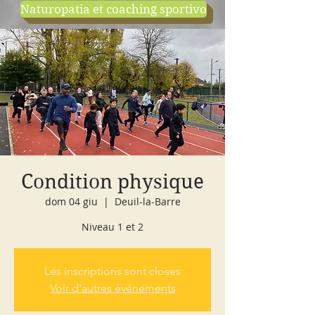
Naturopatia et coaching sportivo
negozio
cours d'essai
Condition physique
dom 04 giu
  |  
Deuil-la-Barre
Niveau 1 et 2
Les inscriptions sont closes
Voir d'autres événements