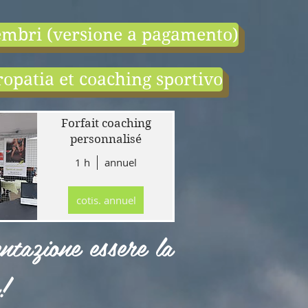
mbri (versione a pagamento)
opatia et coaching sportivo
end:
r
Forfait coaching
 en
personnalisé
1 h
annuel
tion
gne
cotis. annuel
r
llet
ntazione essere la
!