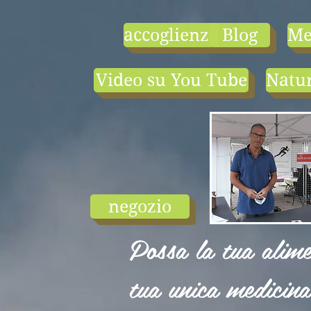
accoglienza
Blog
Me
Video su You Tube
Natur
- le tarif compr
1) une visio-
conférence pa
mois en salle ou
ligne.
2) 1 cours en
groupe de condi
physique en li
negozio
ou en salle pa
semaine (sauf jui
Possa la tua alime
et ...
tua unica medicina