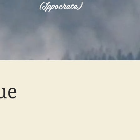
(Ippocrate)
ue