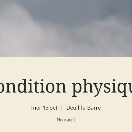
ondition physiq
mer 13 set
  |  
Deuil-la-Barre
Niveau 2