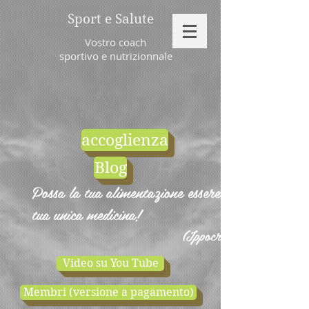
Sport e Salute
Vostro coach
sportivo e nutrizionnale
accoglienza
Blog
Possa la tua alimentazione essere la
tua unica medicina!
(Ippocrate)
Video su You Tube
Membri (versione a pagamento)