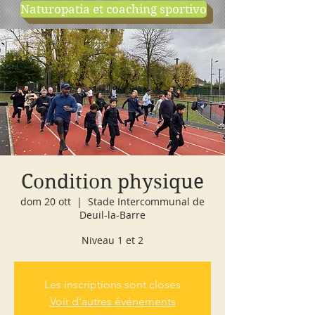
Naturopatia et coaching sportivo
negozio
cours d'essai
Condition physique
dom 20 ott
  |  
Stade Intercommunal de
Deuil-la-Barre
Niveau 1 et 2
Les inscriptions sont closes
Voir d'autres événements