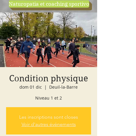
Naturopatia et coaching sportivo
negozio
cours d'essai
Condition physique
dom 01 dic
  |  
Deuil-la-Barre
Niveau 1 et 2
Les inscriptions sont closes
Voir d'autres événements