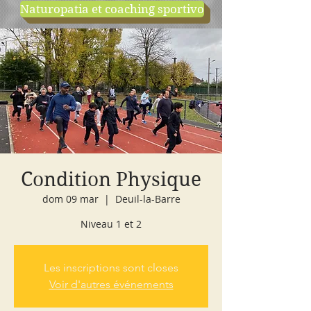
Naturopatia et coaching sportivo
negozio
cours d'essai
Condition Physique
dom 09 mar
  |  
Deuil-la-Barre
Niveau 1 et 2
Les inscriptions sont closes
Voir d'autres événements