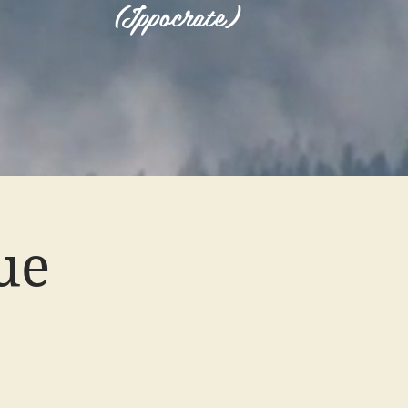
(Ippocrate)
ue