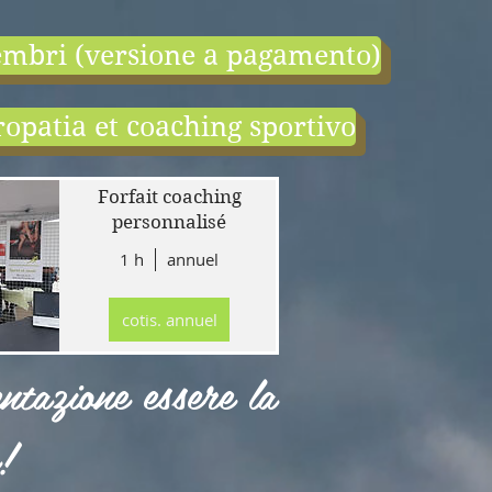
mbri (versione a pagamento)
opatia et coaching sportivo
end:
r
Forfait coaching
 en
personnalisé
1 h
annuel
tion
gne
cotis. annuel
r
llet
ntazione essere la
!