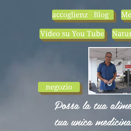
accoglienza
Blog
Me
Video su You Tube
Natur
- le tarif compr
1) une visio-
conférence pa
mois en salle ou
ligne.
2) 1 cours en
groupe de condi
physique en li
negozio
ou en salle pa
semaine (sauf jui
Possa la tua alime
et ...
tua unica medicina