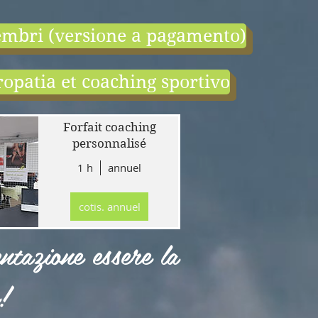
mbri (versione a pagamento)
opatia et coaching sportivo
end:
r
Forfait coaching
 en
personnalisé
1 h
annuel
tion
gne
cotis. annuel
r
llet
ntazione essere la
!