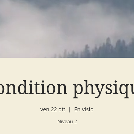
ondition physiq
ven 22 ott
  |  
En visio
Niveau 2