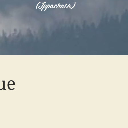
(Ippocrate)
ue