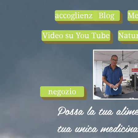
accoglienza
Blog
Me
Video su You Tube
Natur
- le tarif compr
1) une visio-
conférence pa
mois en salle ou
ligne.
2) 1 cours en
groupe de condi
physique en li
negozio
ou en salle pa
semaine (sauf jui
Possa la tua alime
et ...
tua unica medicina