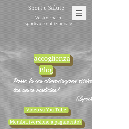
Sport e Salute
Vostro coach
sportivo e nutrizionnale
accoglienza
Blog
Possa la tua alimentazione essere la
tua unica medicina!
(Ippocrate)
Video su You Tube
Membri (versione a pagamento)