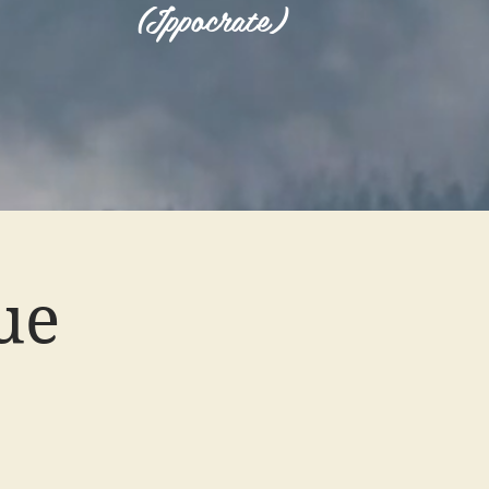
(Ippocrate)
ue