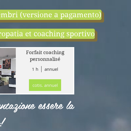
mbri (versione a pagamento)
opatia et coaching sportivo
end:
r
Forfait coaching
 en
personnalisé
1 h
annuel
tion
gne
cotis. annuel
r
llet
ntazione essere la
!