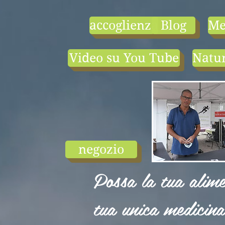
accoglienza
Blog
Me
Video su You Tube
Natur
- le tarif compr
1) une visio-
conférence pa
mois en salle ou
ligne.
2) 1 cours en
groupe de condi
physique en li
negozio
ou en salle pa
semaine (sauf jui
Possa la tua alime
et ...
tua unica medicina