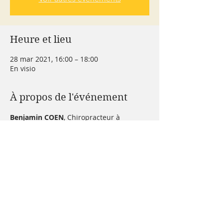
Heure et lieu
28 mar 2021, 16:00 – 18:00
En visio
À propos de l'événement
Benjamin COEN
, Chiropracteur à 
Enghien (Val d'Oise et aussi sur Paris), 
nous propose une conférence sur son 
métier de Chiropracteur, quel sont les 
avantages de sa pratique, comment il 
peut 
modifier vos problèmes de dos
, et 
de 
tout autre pathologie innimaginable
, 
pouvant aller du lumbago, torticoli, 
problèmes digestifs, de foie et amélioré 
votre santé en générale ... car la santé 
passe par le dos (ne dit on pas : j'en ai 