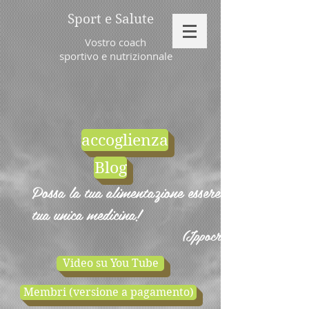
Sport e Salute
Vostro coach
sportivo e nutrizionnale
accoglienza
Blog
Possa la tua alimentazione essere la
tua unica medicina!
(Ippocrate)
Video su You Tube
Membri (versione a pagamento)