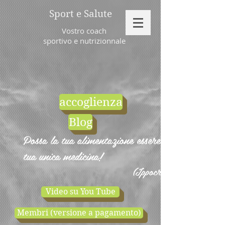
Sport e Salute
Vostro coach
sportivo e nutrizionnale
accoglienza
Blog
Possa la tua alimentazione essere la
tua unica medicina!
(Ippocrate)
Video su You Tube
Membri (versione a pagamento)