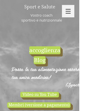
Sport e Salute
Vostro coach
sportivo e nutrizionnale
accoglienza
Blog
Possa la tua alimentazione essere la
tua unica medicina!
(Ippocrate)
Video su You Tube
Membri (versione a pagamento)