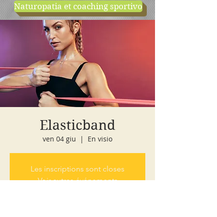
Naturopatia et coaching sportivo
negozio
cours d'essai
Elasticband
ven 04 giu
  |  
En visio
Les inscriptions sont closes
Voir autres événements