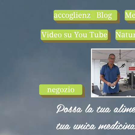
accoglienza
Blog
Me
Video su You Tube
Natur
- le tarif compr
1) une visio-
conférence pa
mois en salle ou
ligne.
2) 1 cours en
groupe de condi
physique en li
negozio
ou en salle pa
semaine (sauf jui
Possa la tua alime
et ...
tua unica medicina