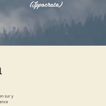
(Ippocrate)
m
en sur y
rence