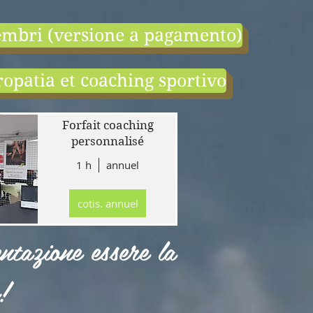
mbri (versione a pagamento)
opatia et coaching sportivo
end:
r
Forfait coaching
 en
personnalisé
1 h
annuel
tion
gne
cotis. annuel
r
llet
ntazione essere la
!