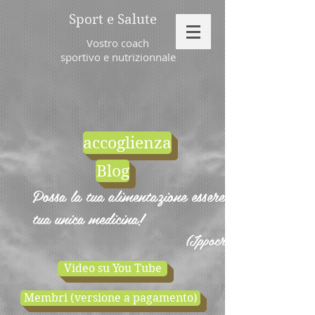
Sport e Salute
Vostro coach
sportivo e nutrizionnale
accoglienza
Blog
Possa la tua alimentazione essere la
tua unica medicina!
(Ippocrate)
Video su You Tube
Membri (versione a pagamento)