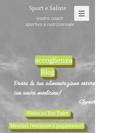
Sport e Salute
Vostro coach
sportivo e nutrizionnale
accoglienza
Blog
Possa la tua alimentazione essere la
tua unica medicina!
(Ippocrate)
Video su You Tube
Membri (versione a pagamento)