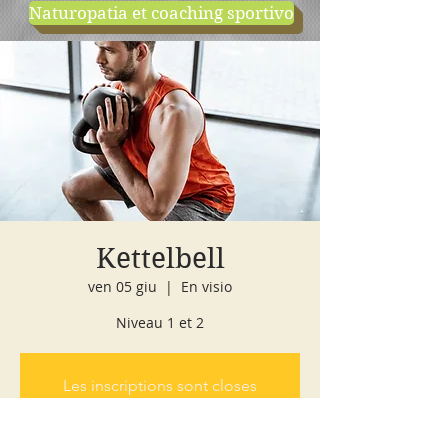
Naturopatia et coaching sportivo
negozio
cours d'essai
Kettelbell
ven 05 giu
  |  
En visio
Niveau 1 et 2
Les inscriptions sont closes
Voir d'autres événements