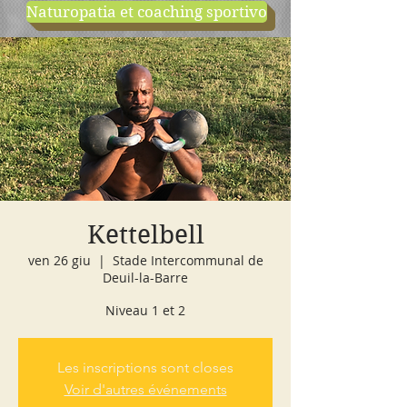
Naturopatia et coaching sportivo
negozio
cours d'essai
Kettelbell
ven 26 giu
  |  
Stade Intercommunal de
Deuil-la-Barre
Niveau 1 et 2
Les inscriptions sont closes
Voir d'autres événements