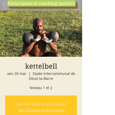
Naturopatia et coaching sportivo
negozio
cours d'essai
kettelbell
ven 20 mar
  |  
Stade Intercommunal de
Deuil-la-Barre
Niveau 1 et 2
Les inscriptions sont closes
Voir d'autres événements