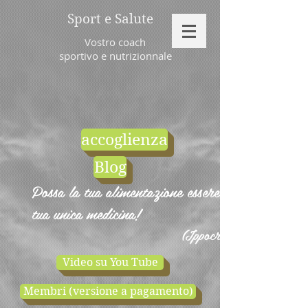
Sport e Salute
Vostro coach
sportivo e nutrizionnale
accoglienza
Blog
Possa la tua alimentazione essere la
tua unica medicina!
(Ippocrate)
Video su You Tube
Membri (versione a pagamento)