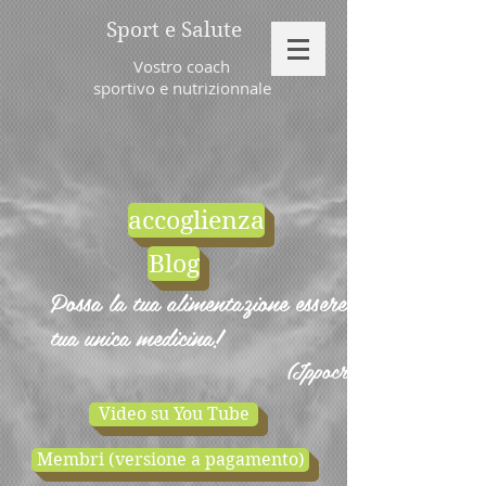
Sport e Salute
Vostro coach
sportivo e nutrizionnale
accoglienza
Blog
Possa la tua alimentazione essere la
tua unica medicina!
(Ippocrate)
Video su You Tube
Membri (versione a pagamento)