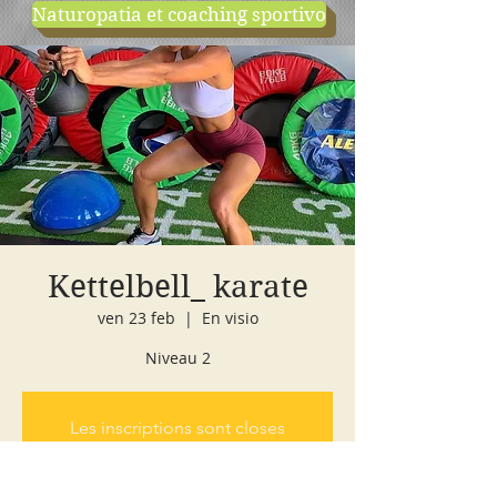
Naturopatia et coaching sportivo
negozio
cours d'essai
Kettelbell_ karate
ven 23 feb
  |  
En visio
Niveau 2
Les inscriptions sont closes
Voir d'autres événements