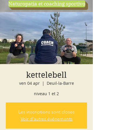
Naturopatia et coaching sportivo
negozio
cours d'essai
kettelebell
ven 04 apr
  |  
Deuil-la-Barre
niveau 1 et 2
Les inscriptions sont closes
Voir d'autres événements