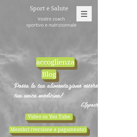
Sport e Salute
Vostro coach
sportivo e nutrizionnale
accoglienza
Blog
Possa la tua alimentazione essere la
tua unica medicina!
(Ippocrate)
Video su You Tube
Membri (versione a pagamento)