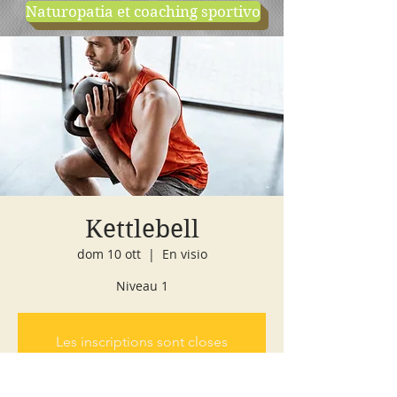
Naturopatia et coaching sportivo
negozio
cours d'essai
Kettlebell
dom 10 ott
  |  
En visio
Niveau 1
Les inscriptions sont closes
Voir autres événements