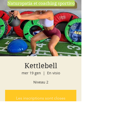
Naturopatia et coaching sportivo
negozio
cours d'essai
Kettlebell
mer 19 gen
  |  
En visio
Niveau 2
Les inscriptions sont closes
Voir autres événements