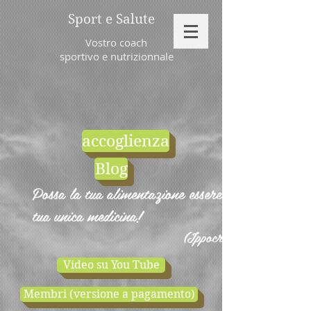
Sport e Salute
Vostro coach
sportivo e nutrizionnale
accoglienza
Blog
Possa la tua alimentazione essere la
tua unica medicina!
(Ippocrate)
Video su You Tube
Membri (versione a pagamento)