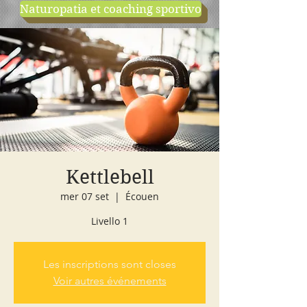
Naturopatia et coaching sportivo
negozio
cours d'essai
Kettlebell
mer 07 set
  |  
Écouen
Livello 1
Les inscriptions sont closes
Voir autres événements