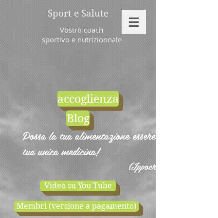
Sport e Salute
Vostro coach
sportivo e nutrizionnale
accoglienza
Blog
Possa la tua alimentazione essere la
tua unica medicina!
(Ippocrate)
Video su You Tube
Membri (versione a pagamento)