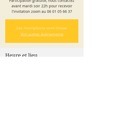
Participation gratuite, nous contactez
avant mardi soir 22h pour recevoir
l'invitation zoom au 06 01 05 66 37
Les inscriptions sont closes
Voir autres événements
Heure et lieu
23 set 2020, 19:00 – 19:35
Cours de gainage niveau 1 (débutants)
À propos de l'événement
Cours ouvert à tous (cours d'essai). Ne 
pas oublier de nous demander une 
invitation avant lundi 21 minuit et nous 
laisser votre tel. pour vous envoyer une 