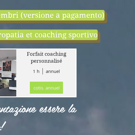
mbri (versione a pagamento)
opatia et coaching sportivo
end:
r
Forfait coaching
 en
personnalisé
1 h
annuel
tion
gne
cotis. annuel
r
llet
ntazione essere la
!