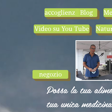
accoglienza
Blog
Me
Video su You Tube
Natur
- le tarif compr
1) une visio-
conférence pa
mois en salle ou
ligne.
2) 1 cours en
groupe de condi
physique en li
negozio
ou en salle pa
semaine (sauf jui
Possa la tua alime
et ...
tua unica medicina