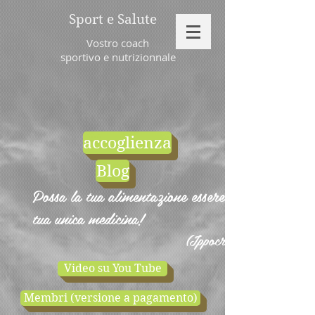
Sport e Salute
Vostro coach
sportivo e nutrizionnale
accoglienza
Blog
Possa la tua alimentazione essere la
tua unica medicina!
(Ippocrate)
Video su You Tube
Membri (versione a pagamento)