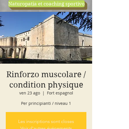
Naturopatia et coaching sportivo
negozio
cours d'essai
Rinforzo muscolare /
condition physique
ven 23 ago
  |  
Fort espagnol
Per principianti / niveau 1
Les inscriptions sont closes
Voir d'autres événements